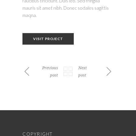
faucibus tincidunt. Duis leo. Sed fringilla
mauris sit amet nibh. Donec sodales sagittis
maqna.
VISIT PROJECT
Previous
Next
post
post
COPYRIGHT