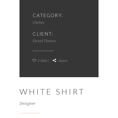
CATEGORY:
Clothes
CLIENT:
Elated Themes
0 likes
share
WHITE SHIRT
Designer