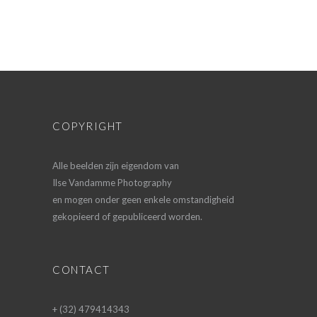
COPYRIGHT
Alle beelden zijn eigendom van
Ilse Vandamme Photography
en mogen onder geen enkele omstandigheid
gekopieerd of gepubliceerd worden.
CONTACT
+ (32) 479414343