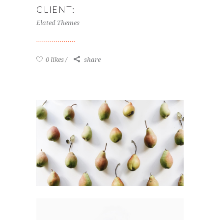
CLIENT:
Elated Themes
0 likes
share