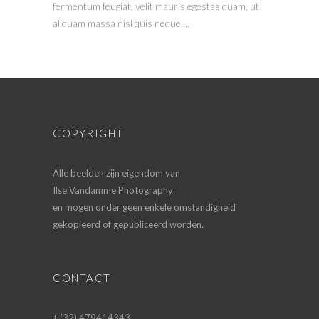
fermentum feugiat, velit mauris egestas quam, ut
aliquam massa nisl quis neque....
COPYRIGHT
Alle beelden zijn eigendom van
Ilse Vandamme Photography
en mogen onder geen enkele omstandigheid
gekopieerd of gepubliceerd worden.
CONTACT
+ (32) 479414343