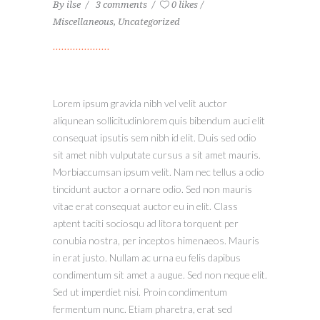
By
ilse
3 comments
0 likes
Miscellaneous
,
Uncategorized
Lorem ipsum gravida nibh vel velit auctor
aliqunean sollicitudinlorem quis bibendum auci elit
consequat ipsutis sem nibh id elit. Duis sed odio
sit amet nibh vulputate cursus a sit amet mauris.
Morbiaccumsan ipsum velit. Nam nec tellus a odio
tincidunt auctor a ornare odio. Sed non mauris
vitae erat consequat auctor eu in elit. Class
aptent taciti sociosqu ad litora torquent per
conubia nostra, per inceptos himenaeos. Mauris
in erat justo. Nullam ac urna eu felis dapibus
condimentum sit amet a augue. Sed non neque elit.
Sed ut imperdiet nisi. Proin condimentum
fermentum nunc. Etiam pharetra, erat sed