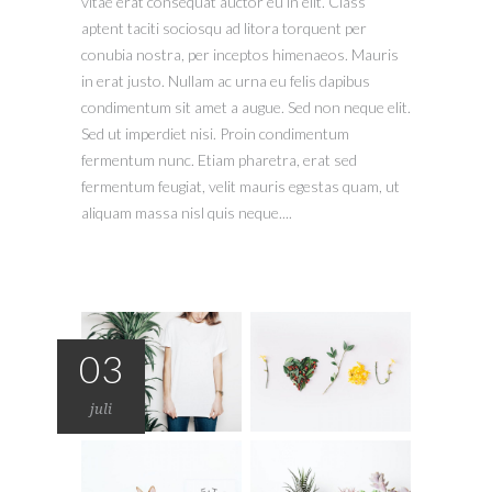
vitae erat consequat auctor eu in elit. Class
aptent taciti sociosqu ad litora torquent per
conubia nostra, per inceptos himenaeos. Mauris
in erat justo. Nullam ac urna eu felis dapibus
condimentum sit amet a augue. Sed non neque elit.
Sed ut imperdiet nisi. Proin condimentum
fermentum nunc. Etiam pharetra, erat sed
fermentum feugiat, velit mauris egestas quam, ut
aliquam massa nisl quis neque....
03
juli