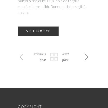
faucibus tincidunt. Duis leo. Sed fringilla
mauris sit amet nibh. Donec sodales sagittis
maqna.
VISIT PROJECT
Previous
Next
post
post
COPYRIGHT