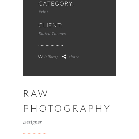
CATEGORY:
Print
CLIENT:
Elated Themes
0 likes
share
RAW
PHOTOGRAPHY
Designer