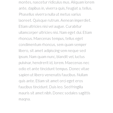
montes, nascetur ridiculus mus. Aliquam lorem
ante, dapibus in, viverra quis, feugiat a, tellus.
Phasellus viverra nulla ut metus varius
laoreet. Quisque rutrum. Aenean imperdiet.
Etiam ultricies nisi vel augue. Curabitur
ullamcorper ultricies nisi. Nam eget dui. Etiam
rhoncus. Maecenas tempus, tellus eget
condimentum rhoncus, sem quam semper
libero, sit amet adipiscing sem neque sed
ipsum. Nam quam nunc, blandit vel, luctus
pulvinar, hendrerit id, lorem. Maecenas nec
odio et ante tincidunt tempus. Donec vitae
sapien ut libero venenatis faucibus. Nullam
quis ante. Etiam sit amet orci eget eros
faucibus tincidunt. Duis leo. Sed fringilla
mauris sit amet nibh. Donec sodales sagittis
maqna.