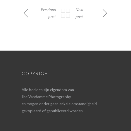
Previous
Next
post
post
COPYRIGHT
Alle beelden zijn eigendom van
Ilse Vandamme Photography
en mogen onder geen enkele omstandigheid
gekopieerd of gepubliceerd worden.