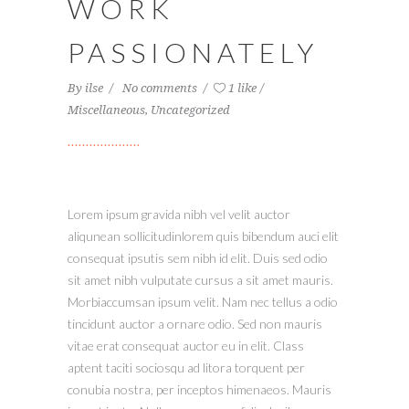
WORK
PASSIONATELY
By
ilse
No comments
1 like
Miscellaneous
,
Uncategorized
Lorem ipsum gravida nibh vel velit auctor
aliqunean sollicitudinlorem quis bibendum auci elit
consequat ipsutis sem nibh id elit. Duis sed odio
sit amet nibh vulputate cursus a sit amet mauris.
Morbiaccumsan ipsum velit. Nam nec tellus a odio
tincidunt auctor a ornare odio. Sed non mauris
vitae erat consequat auctor eu in elit. Class
aptent taciti sociosqu ad litora torquent per
conubia nostra, per inceptos himenaeos. Mauris