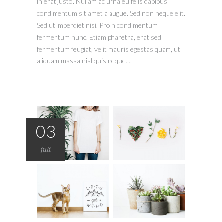
in erat justo. Nullam ac urna eu felis dapibus
condimentum sit amet a augue. Sed non neque elit.
Sed ut imperdiet nisi. Proin condimentum
fermentum nunc. Etiam pharetra, erat sed
fermentum feugiat, velit mauris egestas quam, ut
aliquam massa nisl quis neque....
03
juli