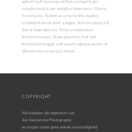
aptent taciti sociosqu ad litora torquent per
conubia nostra, per inceptos himenaeos. Mauris
in erat justo. Nullam ac urna eu felis dapibus
condimentum sit amet a augue. Sed non neque elit.
Sed ut imperdiet nisi. Proin condimentum
fermentum nunc. Etiam pharetra, erat sed
fermentum feugiat, velit mauris egestas quam, ut
aliquam massa nisl quis neque....
COPYRIGHT
Alle beelden zijn eigendom van
Ilse Vandamme Photography
en mogen onder geen enkele omstandigheid