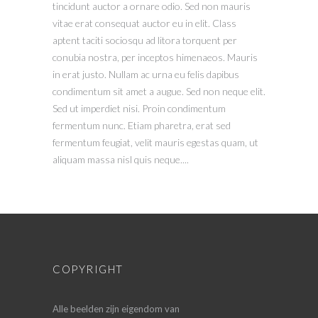
tincidunt auctor a ornare odio. Sed non mauris
vitae erat consequat auctor eu in elit. Class
aptent taciti sociosqu ad litora torquent per
conubia nostra, per inceptos himenaeos. Mauris
in erat justo. Nullam ac urna eu felis dapibus
condimentum sit amet a augue. Sed non neque elit.
Sed ut imperdiet nisi. Proin condimentum
fermentum nunc. Etiam pharetra, erat sed
fermentum feugiat, velit mauris egestas quam, ut
aliquam massa nisl quis neque....
COPYRIGHT
Alle beelden zijn eigendom van