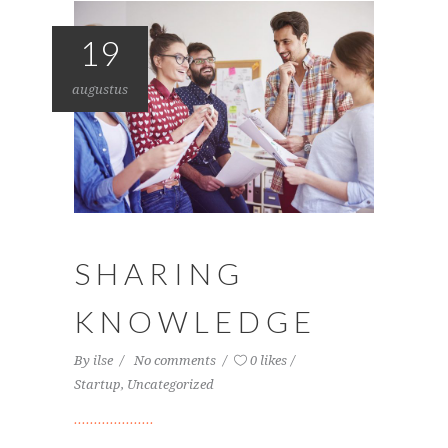
19
augustus
SHARING
KNOWLEDGE
By
ilse
No comments
0 likes
Startup
,
Uncategorized