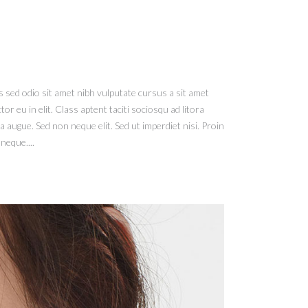
is sed odio sit amet nibh vulputate cursus a sit amet
 eu in elit. Class aptent taciti sociosqu ad litora
augue. Sed non neque elit. Sed ut imperdiet nisi. Proin
neque....