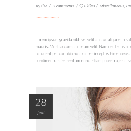
By
ilse
3 comments
0 likes
Miscellaneous
,
Un
Lorem ipsum gravida nibh vel velit auctor aliqunean sol
mauris. Morbiaccumsan ipsum velit. Nam nec tellus a odi
torquent per conubia nostra, per inceptos himenaeos. M
condimentum fermentum nunc. Etiam pharetra, erat sed 
28
juni