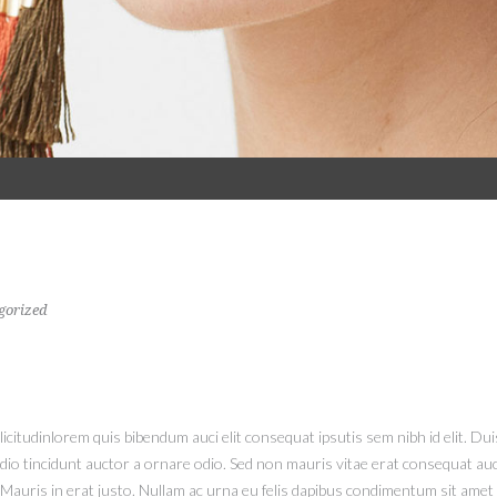
S
gorized
licitudinlorem quis bibendum auci elit consequat ipsutis sem nibh id elit. Du
o tincidunt auctor a ornare odio. Sed non mauris vitae erat consequat auctor
auris in erat justo. Nullam ac urna eu felis dapibus condimentum sit amet a 