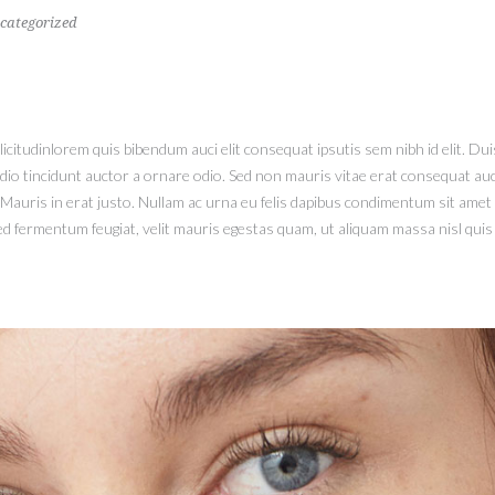
categorized
licitudinlorem quis bibendum auci elit consequat ipsutis sem nibh id elit. Du
o tincidunt auctor a ornare odio. Sed non mauris vitae erat consequat auctor
auris in erat justo. Nullam ac urna eu felis dapibus condimentum sit amet a 
fermentum feugiat, velit mauris egestas quam, ut aliquam massa nisl quis 