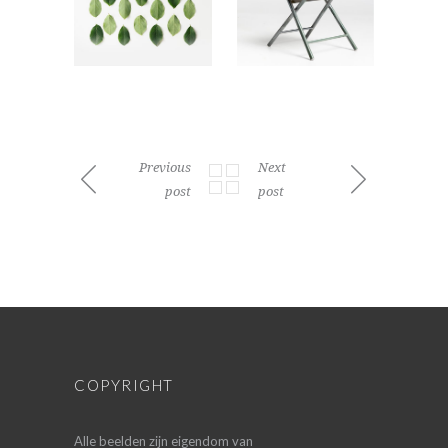
Previous
Next
post
post
COPYRIGHT
Alle beelden zijn eigendom van