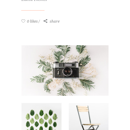
0 likes
share