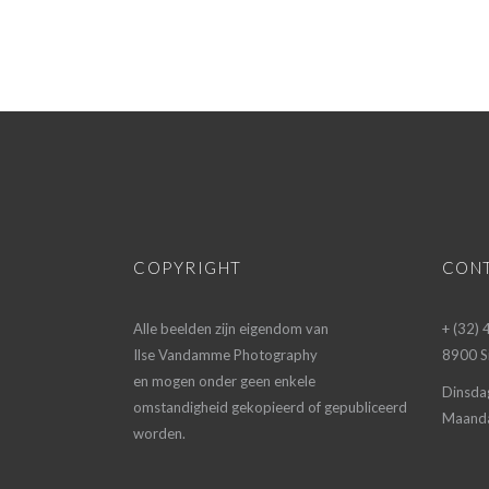
COPYRIGHT
CON
Alle beelden zijn eigendom van
+ (32)
Ilse Vandamme Photography
8900 Si
en mogen onder geen enkele
Dinsda
omstandigheid gekopieerd of gepubliceerd
Maanda
worden.