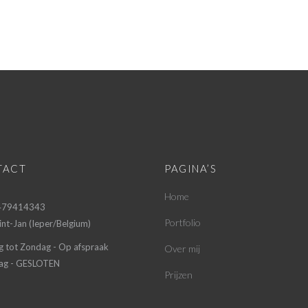
TACT
PAGINA’S
Home
 479414343
Portfolio
nt-Jan (Ieper/Belgium)
g tot Zondag - Op afspraak
Over mij
g - GESLOTEN
Prijzen