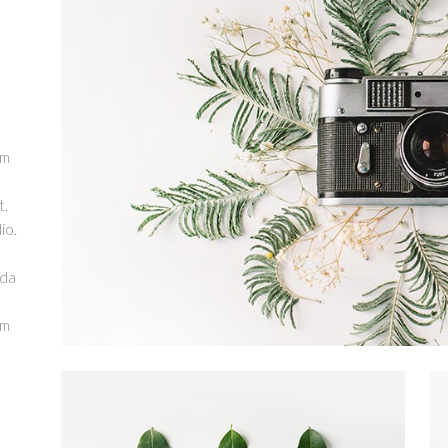
em
t.
io.
ida
em