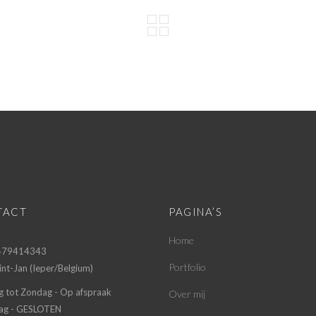
TACT
PAGINA’S
Home
 479414343
Portfolio
nt-Jan (Ieper/Belgium)
g tot Zondag - Op afspraak
Over mij
g - GESLOTEN