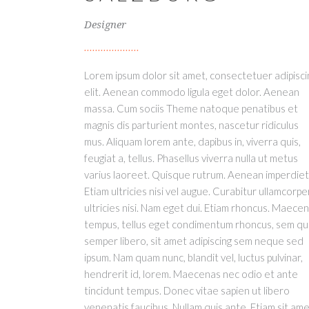
Designer
Lorem ipsum dolor sit amet, consectetuer adipisci
elit. Aenean commodo ligula eget dolor. Aenean
massa. Cum sociis Theme natoque penatibus et
magnis dis parturient montes, nascetur ridiculus
mus. Aliquam lorem ante, dapibus in, viverra quis,
feugiat a, tellus. Phasellus viverra nulla ut metus
varius laoreet. Quisque rutrum. Aenean imperdiet
Etiam ultricies nisi vel augue. Curabitur ullamcorpe
ultricies nisi. Nam eget dui. Etiam rhoncus. Maece
tempus, tellus eget condimentum rhoncus, sem q
semper libero, sit amet adipiscing sem neque sed
ipsum. Nam quam nunc, blandit vel, luctus pulvinar,
hendrerit id, lorem. Maecenas nec odio et ante
tincidunt tempus. Donec vitae sapien ut libero
venenatis faucibus. Nullam quis ante. Etiam sit am