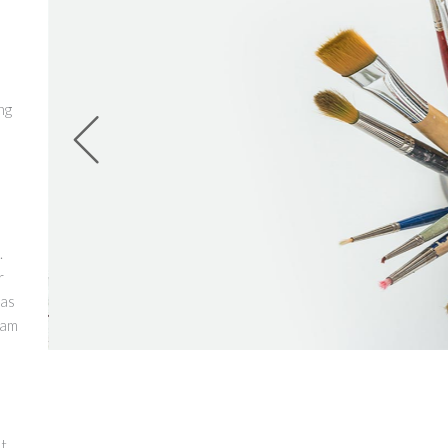
ng
.
r
nas
uam
et