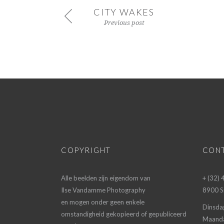
CITY WAKES
Previous post
COPYRIGHT
CON
Alle beelden zijn eigendom van
+ (32)
Ilse Vandamme Photography
8900 Si
en mogen onder geen enkele
Dinsda
omstandigheid gekopieerd of gepubliceerd
Maanda