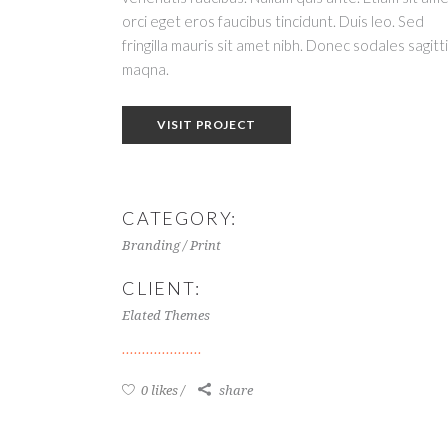
orci eget eros faucibus tincidunt. Duis leo. Sed
fringilla mauris sit amet nibh. Donec sodales sagitt
maqna.
VISIT PROJECT
CATEGORY:
Branding / Print
CLIENT:
Elated Themes
0 likes
share