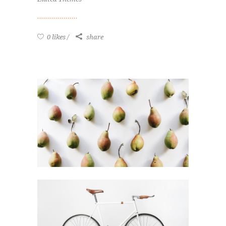
0 likes
share