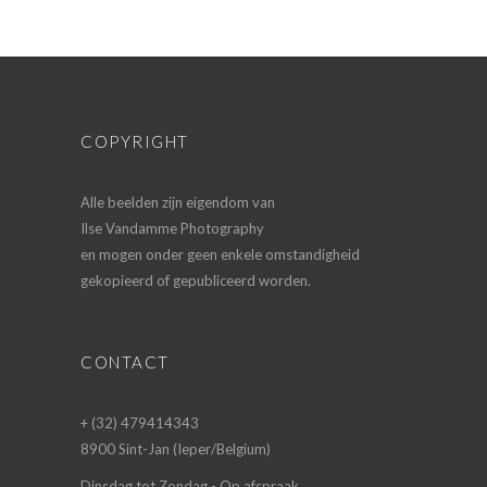
COPYRIGHT
Alle beelden zijn eigendom van
Ilse Vandamme Photography
en mogen onder geen enkele omstandigheid
gekopieerd of gepubliceerd worden.
CONTACT
+ (32) 479414343
8900 Sint-Jan (Ieper/Belgium)
Dinsdag tot Zondag - Op afspraak