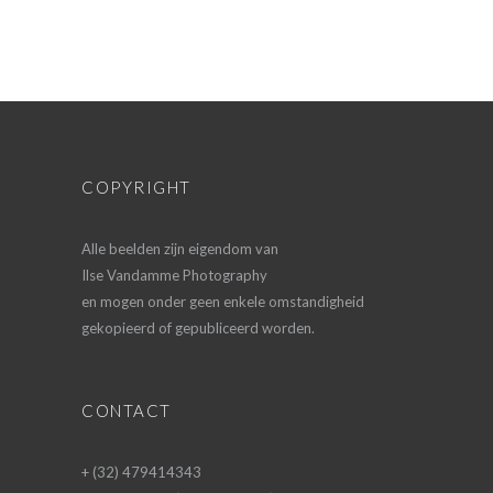
COPYRIGHT
Alle beelden zijn eigendom van
Ilse Vandamme Photography
en mogen onder geen enkele omstandigheid
gekopieerd of gepubliceerd worden.
CONTACT
+ (32) 479414343