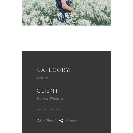
CATEGORY:
Prints
CLIENT:
Elated Themes
0 likes
share