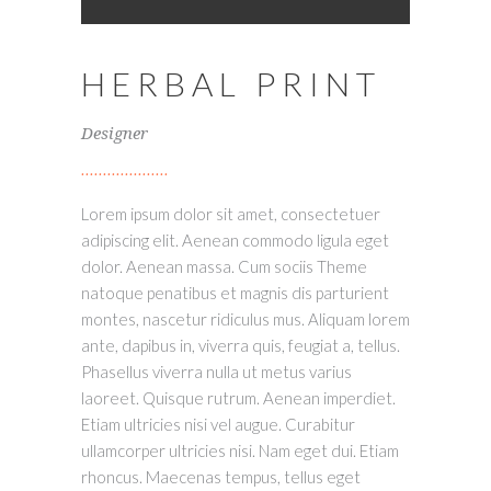
HERBAL PRINT
Designer
Lorem ipsum dolor sit amet, consectetuer
adipiscing elit. Aenean commodo ligula eget
dolor. Aenean massa. Cum sociis Theme
natoque penatibus et magnis dis parturient
montes, nascetur ridiculus mus. Aliquam lorem
ante, dapibus in, viverra quis, feugiat a, tellus.
Phasellus viverra nulla ut metus varius
laoreet. Quisque rutrum. Aenean imperdiet.
Etiam ultricies nisi vel augue. Curabitur
ullamcorper ultricies nisi. Nam eget dui. Etiam
rhoncus. Maecenas tempus, tellus eget