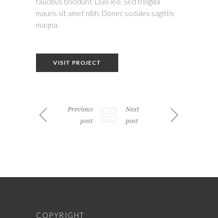
faucibus tincidunt. Duis leo. Sed fringilla
mauris sit amet nibh. Donec sodales sagittis
maqna.
VISIT PROJECT
Previous
Next
post
post
COPYRIGHT