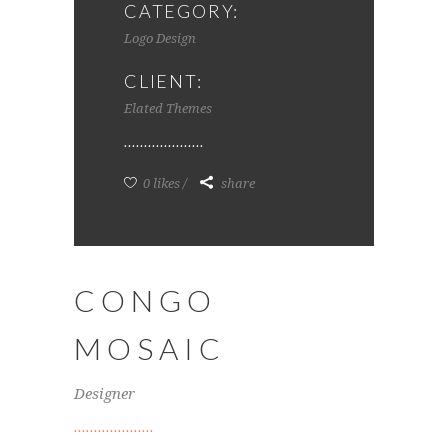
CATEGORY:
Logo Design
CLIENT:
Elated Themes
0 likes
share
CONGO
MOSAIC
Designer