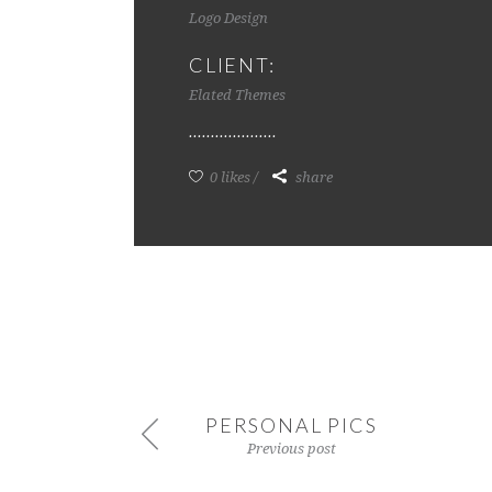
Logo Design
CLIENT:
Elated Themes
0 likes
share
PERSONAL PICS
Previous post