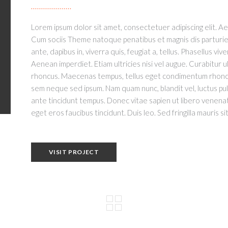
Lorem ipsum dolor sit amet, consectetuer adipiscing elit. 
Cum sociis Theme natoque penatibus et magnis dis parturie
ante, dapibus in, viverra quis, feugiat a, tellus. Phasellus vi
Aenean imperdiet. Etiam ultricies nisi vel augue. Curabitur ul
rhoncus. Maecenas tempus, tellus eget condimentum rhoncus
sem neque sed ipsum. Nam quam nunc, blandit vel, luctus pul
ante tincidunt tempus. Donec vitae sapien ut libero venenati
eget eros faucibus tincidunt. Duis leo. Sed fringilla mauris 
VISIT PROJECT