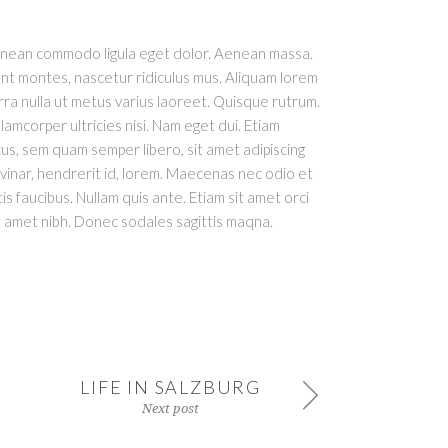
Aenean commodo ligula eget dolor. Aenean massa.
nt montes, nascetur ridiculus mus. Aliquam lorem
verra nulla ut metus varius laoreet. Quisque rutrum.
lamcorper ultricies nisi. Nam eget dui. Etiam
, sem quam semper libero, sit amet adipiscing
vinar, hendrerit id, lorem. Maecenas nec odio et
s faucibus. Nullam quis ante. Etiam sit amet orci
sit amet nibh. Donec sodales sagittis maqna.
LIFE IN SALZBURG
Next post