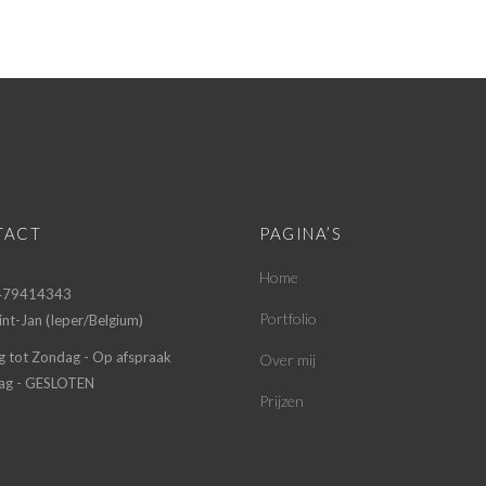
TACT
PAGINA’S
Home
 479414343
Portfolio
nt-Jan (Ieper/Belgium)
g tot Zondag - Op afspraak
Over mij
g - GESLOTEN
Prijzen