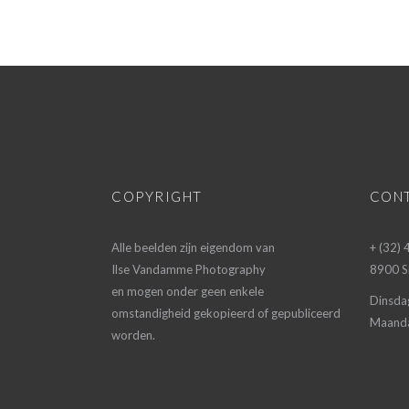
COPYRIGHT
CON
Alle beelden zijn eigendom van
+ (32)
Ilse Vandamme Photography
8900 Si
en mogen onder geen enkele
Dinsda
omstandigheid gekopieerd of gepubliceerd
Maanda
worden.