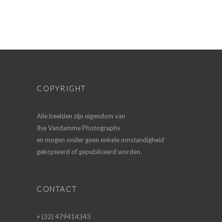
COPYRIGHT
Alle beelden zijn eigendom van
Ilse Vandamme Photography
en mogen onder geen enkele omstandigheid
gekopieerd of gepubliceerd worden.
CONTACT
+ (32) 479414343