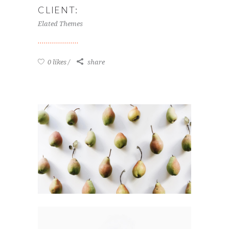
CLIENT:
Elated Themes
0 likes
share