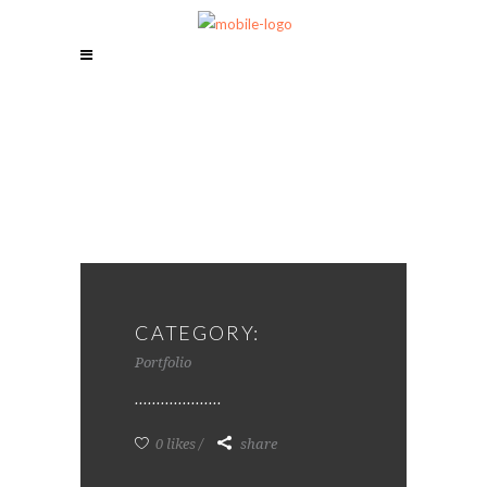
CATEGORY:
Portfolio
0 likes
share