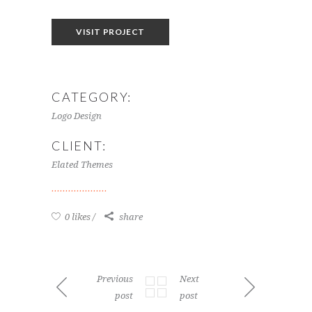
VISIT PROJECT
CATEGORY:
Logo Design
CLIENT:
Elated Themes
0 likes
share
Previous
Next
post
post