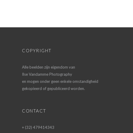
COPYRIGHT
Alle beelden zijn eigendom van
Ilse Vandamme Photography
en mogen onder geen enkele omstandigheid
gekopieerd of gepubliceerd worden.
CONTACT
+ (32) 479414343