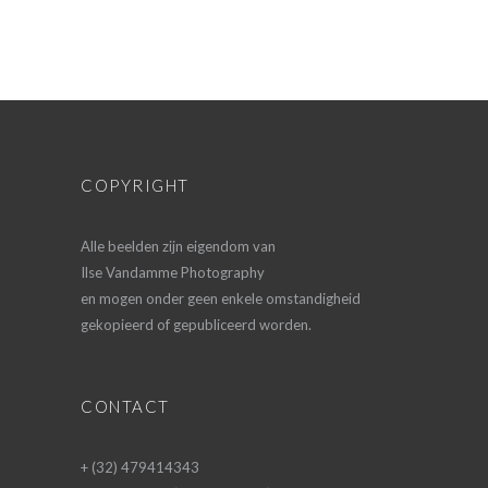
COPYRIGHT
Alle beelden zijn eigendom van
Ilse Vandamme Photography
en mogen onder geen enkele omstandigheid
gekopieerd of gepubliceerd worden.
CONTACT
+ (32) 479414343