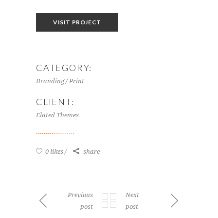
VISIT PROJECT
CATEGORY:
Branding / Print
CLIENT:
Elated Themes
0 likes
share
Previous
Next
post
post