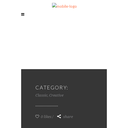
CATEGORY:
Classic, Creative
0 likes
share