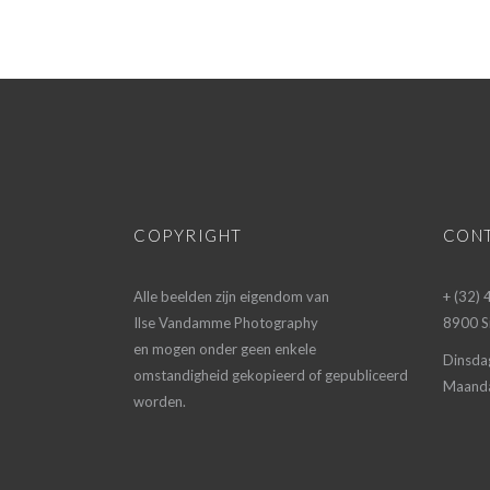
COPYRIGHT
CON
Alle beelden zijn eigendom van
+ (32)
Ilse Vandamme Photography
8900 Si
en mogen onder geen enkele
Dinsda
omstandigheid gekopieerd of gepubliceerd
Maanda
worden.