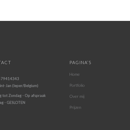
TACT
PAGINA’S
Home
 479414343
Portfolio
nt-Jan (Ieper/Belgium)
g tot Zondag - Op afspraak
Over mij
g - GESLOTEN
Prijzen