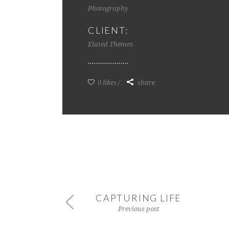
Photography
CLIENT:
Elated Themes
0 likes
share
CAPTURING LIFE
Previous post