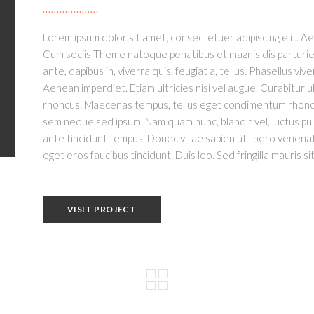
Lorem ipsum dolor sit amet, consectetuer adipiscing elit. 
Cum sociis Theme natoque penatibus et magnis dis parturie
ante, dapibus in, viverra quis, feugiat a, tellus. Phasellus vi
Aenean imperdiet. Etiam ultricies nisi vel augue. Curabitur ul
rhoncus. Maecenas tempus, tellus eget condimentum rhoncus
sem neque sed ipsum. Nam quam nunc, blandit vel, luctus pul
ante tincidunt tempus. Donec vitae sapien ut libero venenati
eget eros faucibus tincidunt. Duis leo. Sed fringilla mauris 
VISIT PROJECT