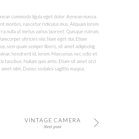
Aenean commodo ligula eget dolor. Aenean massa.
nt montes, nascetur ridiculus mus. Aliquam lorem
verra nulla ut metus varius laoreet. Quisque rutrum.
lamcorper ultricies nisi. Nam eget dui. Etiam
, sem quam semper libero, sit amet adipiscing
vinar, hendrerit id, lorem. Maecenas nec odio et
s faucibus. Nullam quis ante. Etiam sit amet orci
sit amet nibh. Donec sodales sagittis maqna.
VINTAGE CAMERA
Next post